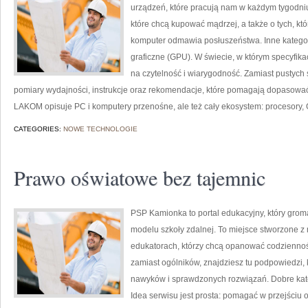
urządzeń, które pracują nam w każdym tygodniu
które chcą kupować mądrzej, a także o tych, kt
komputer odmawia posłuszeństwa. Inne kategorie
graficzne (GPU). W świecie, w którym specyfik
na czytelność i wiarygodność. Zamiast pustych
pomiary wydajności, instrukcje oraz rekomendacje, które pomagają dopasować s
LAKOM opisuje PC i komputery przenośne, ale też cały ekosystem: procesory,
CATEGORIES:
NOWE TECHNOLOGIE
Prawo oświatowe bez tajemnic
PSP Kamionka to portal edukacyjny, który groma
modelu szkoły zdalnej. To miejsce stworzone z 
edukatorach, którzy chcą opanować codzienność 
zamiast ogólników, znajdziesz tu podpowiedzi,
nawyków i sprawdzonych rozwiązań. Dobre kateg
Idea serwisu jest prosta: pomagać w przejściu