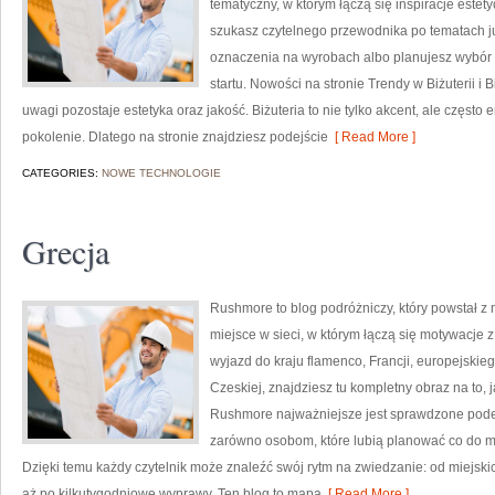
tematyczny, w którym łączą się inspiracje este
szukasz czytelnego przewodnika po tematach ju
oznaczenia na wyrobach albo planujesz wybór bi
startu. Nowości na stronie Trendy w Biżuterii i 
uwagi pozostaje estetyka oraz jakość. Biżuteria to nie tylko akcent, ale często
pokolenie. Dlatego na stronie znajdziesz podejście
[ Read More ]
CATEGORIES:
NOWE TECHNOLOGIE
Grecja
Rushmore to blog podróżniczy, który powstał z
miejsce w sieci, w którym łączą się motywacje 
wyjazd do kraju flamenco, Francji, europejskieg
Czeskiej, znajdziesz tu kompletny obraz na to,
Rushmore najważniejsze jest sprawdzone podej
zarówno osobom, które lubią planować co do min
Dzięki temu każdy czytelnik może znaleźć swój rytm na zwiedzanie: od miej
aż po kilkutygodniowe wyprawy. Ten blog to mapa
[ Read More ]