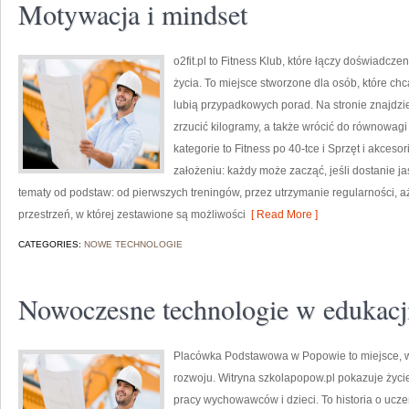
Motywacja i mindset
o2fit.pl to Fitness Klub, które łączy doświadcze
życia. To miejsce stworzone dla osób, które ch
lubią przypadkowych porad. Na stronie znajdzi
zrzucić kilogramy, a także wrócić do równowagi
kategorie to Fitness po 40-tce i Sprzęt i akcesor
założeniu: każdy może zacząć, jeśli dostanie 
tematy od podstaw: od pierwszych treningów, przez utrzymanie regularności, a
przestrzeń, w której zestawione są możliwości
[ Read More ]
CATEGORIES:
NOWE TECHNOLOGIE
Nowoczesne technologie w edukacj
Placówka Podstawowa w Popowie to miejsce, w 
rozwoju. Witryna szkolapopow.pl pokazuje życie
pracy wychowawców i dzieci. To historia o ucze