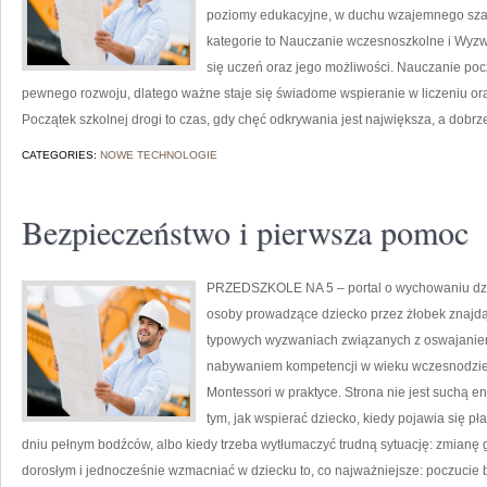
poziomy edukacyjne, w duchu wzajemnego szac
kategorie to Nauczanie wczesnoszkolne i Wyzw
się uczeń oraz jego możliwości. Nauczanie pocz
pewnego rozwoju, dlatego ważne staje się świadome wspieranie w liczeniu or
Początek szkolnej drogi to czas, gdy chęć odkrywania jest największa, a dobr
CATEGORIES:
NOWE TECHNOLOGIE
Bezpieczeństwo i pierwsza pomoc
PRZEDSZKOLE NA 5 – portal o wychowaniu dzie
osoby prowadzące dziecko przez żłobek znajdą 
typowych wyzwaniach związanych z oswajaniem
nabywaniem kompetencji w wieku wczesnodziec
Montessori w praktyce. Strona nie jest suchą e
tym, jak wspierać dziecko, kiedy pojawia się p
dniu pełnym bodźców, albo kiedy trzeba wytłumaczyć trudną sytuację: zmianę g
dorosłym i jednocześnie wzmacniać w dziecku to, co najważniejsze: poczucie