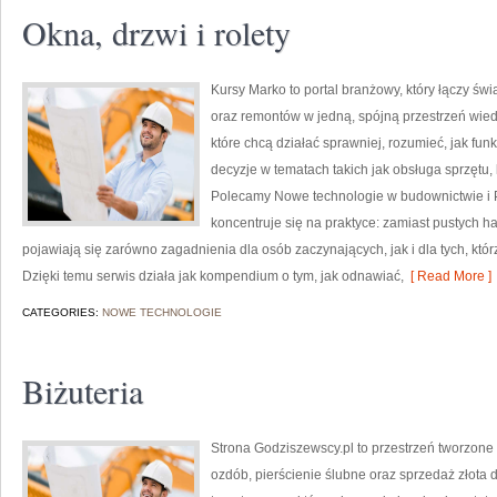
Okna, drzwi i rolety
Kursy Marko to portal branżowy, który łączy 
oraz remontów w jedną, spójną przestrzeń wied
które chcą działać sprawniej, rozumieć, jak f
decyzje w tematach takich jak obsługa sprzętu,
Polecamy Nowe technologie w budownictwie i P
koncentruje się na praktyce: zamiast pustych h
pojawiają się zarówno zagadnienia dla osób zaczynających, jak i dla tych, któr
Dzięki temu serwis działa jak kompendium o tym, jak odnawiać,
[ Read More ]
CATEGORIES:
NOWE TECHNOLOGIE
Biżuteria
Strona Godziszewscy.pl to przestrzeń tworzone 
ozdób, pierścienie ślubne oraz sprzedaż złota 