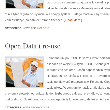
po prostu pasjonatem, znajdziesz tu czytelne p
także Teoria sterowania i Matematyka dyskretn
to nie tylko regułki do wykucia, ale spójny system. Dlatego materiały są pisane 
Zamiast uczyć „na pamięć”, strona zachęca
[ Read More ]
CATEGORIES:
NOWE TECHNOLOGIE
Open Data i re-use
Kompendium po RODO to serwis, które porządk
osobach po wejściu w życie RODO. Strona jest 
w organizacjach oraz u osób odpowiedzialnych 
stosowania przepisów w taki sposób, aby proce
czytelne dla współpracowników. Polecamy Cloud
czytelników. W centrum tematyki znajdują się 
prawem, celowość, ograniczenie do niezbędnego zakresu, prawidłowość, kontr
rozliczalność. Dzięki temu serwis pomaga nie tylko wiedzieć, ale też umieć za
CATEGORIES:
NOWE TECHNOLOGIE