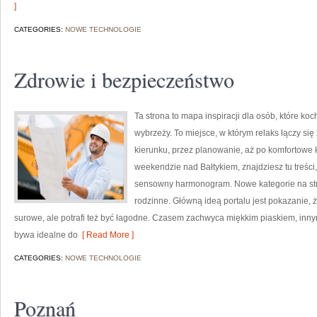
]
CATEGORIES:
NOWE TECHNOLOGIE
Zdrowie i bezpieczeństwo
Ta strona to mapa inspiracji dla osób, które ko
wybrzeży. To miejsce, w którym relaks łączy s
kierunku, przez planowanie, aż po komfortowe 
weekendzie nad Bałtykiem, znajdziesz tu treśc
sensowny harmonogram. Nowe kategorie na stron
rodzinne. Główną ideą portalu jest pokazanie, 
surowe, ale potrafi też być łagodne. Czasem zachwyca miękkim piaskiem, inny
bywa idealne do
[ Read More ]
CATEGORIES:
NOWE TECHNOLOGIE
Poznań