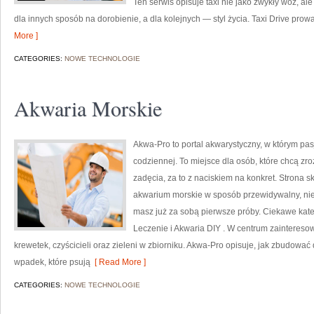
Ten serwis opisuje taxi nie jako zwykły wóz, ale 
dla innych sposób na dorobienie, a dla kolejnych — styl życia. Taxi Drive prowa
More ]
CATEGORIES:
NOWE TECHNOLOGIE
Akwaria Morskie
Akwa-Pro to portal akwarystyczny, w którym pa
codziennej. To miejsce dla osób, które chcą z
zadęcia, za to z naciskiem na konkret. Strona 
akwarium morskie w sposób przewidywalny, nieza
masz już za sobą pierwsze próby. Ciekawe kate
Leczenie i Akwaria DIY . W centrum zaintereso
krewetek, czyścicieli oraz zieleni w zbiorniku. Akwa-Pro opisuje, jak zbudować
wpadek, które psują
[ Read More ]
CATEGORIES:
NOWE TECHNOLOGIE