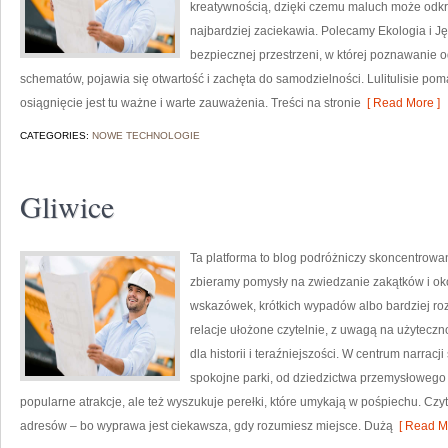
kreatywnością, dzięki czemu maluch może odkry
najbardziej zaciekawia. Polecamy Ekologia i Ję
bezpiecznej przestrzeni, w której poznawanie 
schematów, pojawia się otwartość i zachęta do samodzielności. Lulitulisie 
osiągnięcie jest tu ważne i warte zauważenia. Treści na stronie
[ Read More ]
CATEGORIES:
NOWE TECHNOLOGIE
Gliwice
Ta platforma to blog podróżniczy skoncentrowan
zbieramy pomysły na zwiedzanie zakątków i oko
wskazówek, krótkich wypadów albo bardziej ro
relacje ułożone czytelnie, z uwagą na użyteczn
dla historii i teraźniejszości. W centrum narrac
spokojne parki, od dziedzictwa przemysłowego 
popularne atrakcje, ale też wyszukuje perełki, które umykają w pośpiechu. Czyteln
adresów – bo wyprawa jest ciekawsza, gdy rozumiesz miejsce. Dużą
[ Read Mo