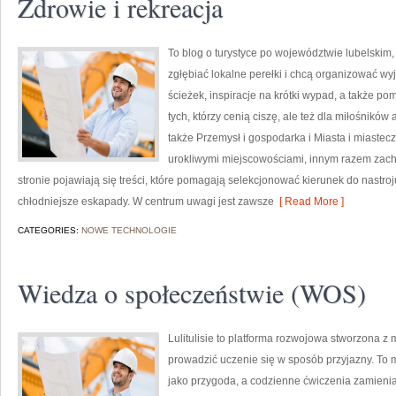
Zdrowie i rekreacja
To blog o turystyce po województwie lubelskim,
zgłębiać lokalne perełki i chcą organizować wy
ścieżek, inspiracje na krótki wypad, a także po
tych, którzy cenią ciszę, ale też dla miłośników
także Przemysł i gospodarka i Miasta i miastecz
urokliwymi miejscowościami, innym razem zach
stronie pojawiają się treści, które pomagają selekcjonować kierunek do nastro
chłodniejsze eskapady. W centrum uwagi jest zawsze
[ Read More ]
CATEGORIES:
NOWE TECHNOLOGIE
Wiedza o społeczeństwie (WOS)
Lulitulisie to platforma rozwojowa stworzona z m
prowadzić uczenie się w sposób przyjazny. To
jako przygoda, a codzienne ćwiczenia zamienia