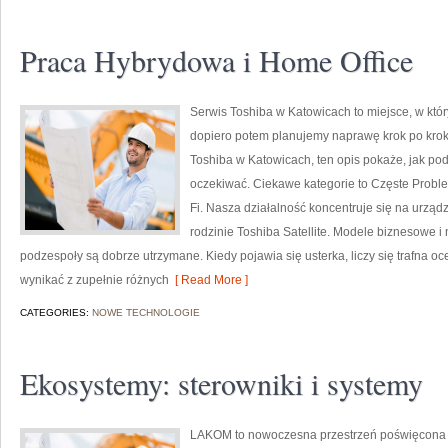
Praca Hybrydowa i Home Office
Serwis Toshiba w Katowicach to miejsce, w któ
dopiero potem planujemy naprawę krok po kroku
Toshiba w Katowicach, ten opis pokaże, jak po
oczekiwać. Ciekawe kategorie to Częste Probl
Fi. Nasza działalność koncentruje się na urząd
rodzinie Toshiba Satellite. Modele biznesowe i n
podzespoły są dobrze utrzymane. Kiedy pojawia się usterka, liczy się trafna
wynikać z zupełnie różnych
[ Read More ]
CATEGORIES:
NOWE TECHNOLOGIE
Ekosystemy: sterowniki i systemy
LAKOM to nowoczesna przestrzeń poświęcona h