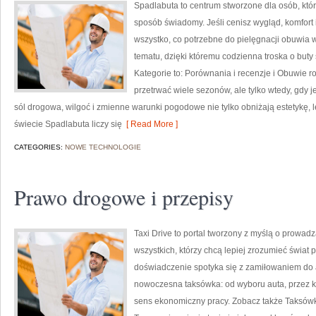
Spadlabuta to centrum stworzone dla osób, kt
sposób świadomy. Jeśli cenisz wygląd, komfort 
wszystko, co potrzebne do pielęgnacji obuwia w
tematu, dzięki któremu codzienna troska o buty s
Kategorie to: Porównania i recenzje i Obuwie r
przetrwać wiele sezonów, ale tylko wtedy, gdy 
sól drogowa, wilgoć i zmienne warunki pogodowe nie tylko obniżają estetykę, l
świecie Spadlabuta liczy się
[ Read More ]
CATEGORIES:
NOWE TECHNOLOGIE
Prawo drogowe i przepisy
Taxi Drive to portal tworzony z myślą o prowa
wszystkich, którzy chcą lepiej zrozumieć świat
doświadczenie spotyka się z zamiłowaniem do au
nowoczesna taksówka: od wyboru auta, przez ko
sens ekonomiczny pracy. Zobacz także Taksówk