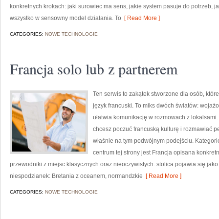
konkretnych krokach: jaki surowiec ma sens, jakie system pasuje do potrzeb, jak
wszystko w sensowny model działania. To
[ Read More ]
CATEGORIES:
NOWE TECHNOLOGIE
Francja solo lub z partnerem
Ten serwis to zakątek stworzone dla osób, które
język francuski. To miks dwóch światów: wojażo
ułatwia komunikację w rozmowach z lokalsami. J
chcesz poczuć francuską kulturę i rozmawiać p
właśnie na tym podwójnym podejściu. Kategorie 
centrum tej strony jest Francja opisana konkretn
przewodniki z miejsc klasycznych oraz nieoczywistych. stolica pojawia się jak
niespodzianek: Bretania z oceanem, normandzkie
[ Read More ]
CATEGORIES:
NOWE TECHNOLOGIE