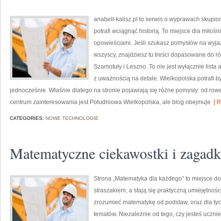
anabell-kalisz.pl to serwis o wyprawach skupion
potrafi wciągnąć historią. To miejsce dla miło
opowieściami. Jeśli szukasz pomysłów na wyjaz
wszyscy, znajdziesz tu treści dopasowane do r
Szamotuły i Leszno. To nie jest wyłącznie lista
z uważnością na detale. Wielkopolska potrafi by
jednocześnie. Właśnie dlatego na stronie pojawiają się różne pomysły: od ro
centrum zainteresowania jest Południowa Wielkopolska, ale blog obejmuje
[ R
CATEGORIES:
NOWE TECHNOLOGIE
Matematyczne ciekawostki i zagadk
Strona „Matematyka dla każdego” to miejsce do 
straszakiem, a stają się praktyczną umiejętnośc
zrozumieć matematykę od podstaw, oraz dla tych
tematów. Niezależnie od tego, czy jesteś uczn