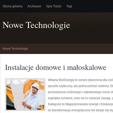
Strona główna
Archiwum
Spis Treści
Tagi
Nowe Technologie
Nowe Technologie
Instalacje domowe i małoskalowe
Wikana BioEnergia to serwis stworzona dla osó
sposób użyteczny, ale jednocześnie rzetelny. S
pochodzenia roślinnego i odpadowego może sta
logistyka surowca, oraz na co zwracać uwagę, 
Kategorie to Magazynowanie energii i Edukacja 
że transformacja energetyczna nie dzieje się wy