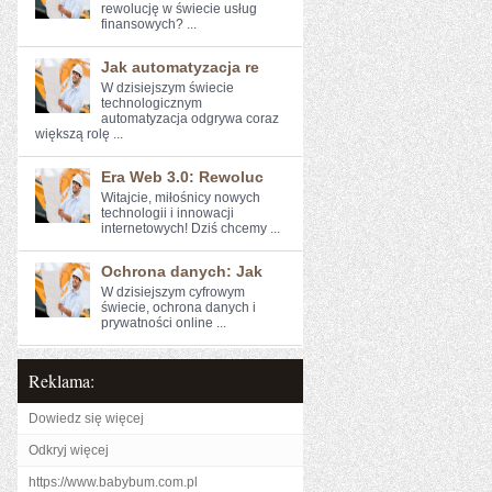
rewolucję w świecie usług
finansowych? ...
Jak automatyzacja re
W ​dzisiejszym świecie
technologicznym
automatyzacja odgrywa coraz
większą rolę ...
Era Web 3.0: Rewoluc
Witajcie, miłośnicy nowych
technologii i ⁤innowacji
internetowych!⁢ Dziś chcemy ...
Ochrona danych: Jak
W dzisiejszym cyfrowym ​
świecie, ochrona danych i‌
prywatności online ...
Reklama:
Dowiedz się więcej
Odkryj więcej
https://www.babybum.com.pl