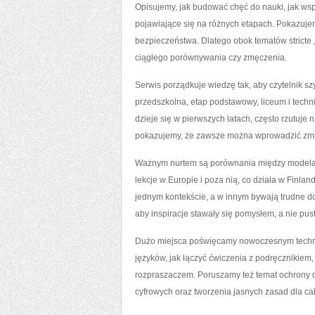
Opisujemy, jak budować chęć do nauki, jak wsp
pojawiające się na różnych etapach. Pokazujemy
bezpieczeństwa. Dlatego obok tematów stricte 
ciągłego porównywania czy zmęczenia.
Serwis porządkuje wiedzę tak, aby czytelnik sz
przedszkolna, etap podstawowy, liceum i techn
dzieje się w pierwszych latach, często rzutuje
pokazujemy, że zawsze można wprowadzić zmian
Ważnym nurtem są porównania między modelami
lekcje w Europie i poza nią, co działa w Finla
jednym kontekście, a w innym bywają trudne do
aby inspiracje stawały się pomysłem, a nie pu
Dużo miejsca poświęcamy nowoczesnym technol
języków, jak łączyć ćwiczenia z podręcznikiem,
rozpraszaczem. Poruszamy też temat ochrony 
cyfrowych oraz tworzenia jasnych zasad dla cał