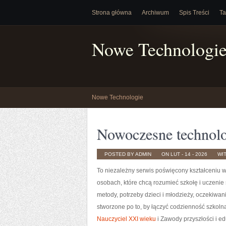
Strona główna
Archiwum
Spis Treści
Ta
Nowe Technologi
Nowe Technologie
Nowoczesne technolo
POSTED BY ADMIN
ON LUT - 14 - 2026
WI
To niezależny serwis poświęcony kształceniu w
osobach, które chcą rozumieć szkołę i uczenie si
metody, potrzeby dzieci i młodzieży, oczekiwan
stworzone po to, by łączyć codzienność szkolną
Nauczyciel XXI wieku
i Zawody przyszłości i e