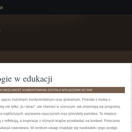
gi
e
gie w edukacji
NOWOCZESNE
TH
MOŻLIWOŚĆ KOMENTOWANIA
ZOSTAŁA WYŁĄCZONA
SO FAR
TECHNOLOGIE
W
 ujęciu rodzimym, kontynentalnym oraz globalnym. Powstał z myślą o
EDUKACJI
ę nie tylko „tu i teraz”, ale również w szerszym: jak zmieniają się programy,
ia najbliższych, wyzwania nauczycieli oraz priorytety państwa. To miejsce
 z refleksją, a inspiracje z różnych krajów przekładać na konkret. Polecamy
dukacja zawodowa. W centrum uwagi znajduje się nastolatek i jego postęp.