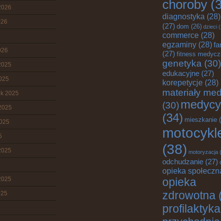
choroby
(3
2026
diagnostyka
(28)
026
(27)
dom
(26)
dzieci
(
commerce
(28)
egzaminy
(28)
fa
026
(27)
fitness medyc
genetyka
(30)
2025
edukacyjne
(27)
2025
korepetycje
(28)
materiały me
ik 2025
medycy
(30)
2025
(34)
mieszkanie
(
2025
motocykl
5
(38)
2025
motoryzacja
(
odchudzanie
(27)
opieka społeczn
2025
opieka
zdrowotna
025
profilaktyka