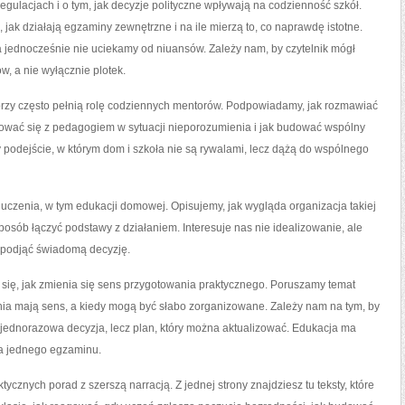
regulacjach i o tym, jak decyzje polityczne wpływają na codzienność szkół.
jak działają egzaminy zewnętrzne i na ile mierzą to, co naprawdę istotne.
a jednocześnie nie uciekamy od niuansów. Zależy nam, by czytelnik mógł
, a nie wyłącznie plotek.
tórzy często pełnią rolę codziennych mentorów. Podpowiadamy, jak rozmawiać
ikować się z pedagogiem w sytuacji nieporozumienia i jak budować wspólny
 podejście, w którym dom i szkoła nie są rywalami, lecz dążą do wspólnego
uczenia, w tym edukacji domowej. Opisujemy, jak wygląda organizacja takiej
sposób łączyć podstawy z działaniem. Interesuje nas nie idealizowanie, ale
 podjąć świadomą decyzję.
ię, jak zmienia się sens przygotowania praktycznego. Poruszamy temat
zania mają sens, a kiedy mogą być słabo zorganizowane. Zależy nam na tym, by
ie jednorazowa decyzja, lecz plan, który można aktualizować. Edukacja ma
ia jednego egzaminu.
tycznych porad z szerszą narracją. Z jednej strony znajdziesz tu teksty, które