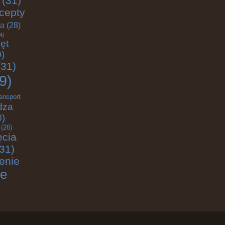
(31)
cepty
ja
(28)
4)
ęt
)
31)
9)
ransport
dza
0)
(26)
ęcia
31)
enie
ie