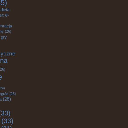
5)
dieta
e-
24)
rmacja
zny
(26)
gry
dyczne
na
26)
e
24)
ogród
(26)
a
(28)
(33)
(33)