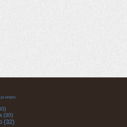
cja wnętrz
30)
a
(30)
o
(32)