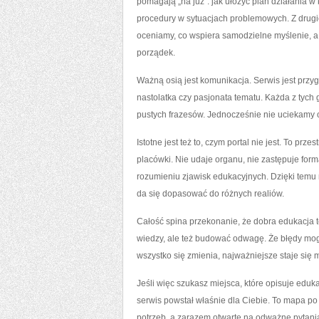
pomagają „na już”: jak ułożyć plan działania 
procedury w sytuacjach problemowych. Z drugiej
oceniamy, co wspiera samodzielne myślenie, a c
porządek.
Ważną osią jest komunikacja. Serwis jest przyg
nastolatka czy pasjonata tematu. Każda z tych
pustych frazesów. Jednocześnie nie uciekamy 
Istotne jest też to, czym portal nie jest. To pr
placówki. Nie udaje organu, nie zastępuje fo
rozumieniu zjawisk edukacyjnych. Dzięki temu
da się dopasować do różnych realiów.
Całość spina przekonanie, że dobra edukacja
wiedzy, ale też budować odwagę. Że błędy mogą 
wszystko się zmienia, najważniejsze staje się
Jeśli więc szukasz miejsca, które opisuje eduk
serwis powstał właśnie dla Ciebie. To mapa po 
potrzeb, a zarazem otwarte na odważne pytani