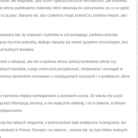
w klasie, jak reagować, gdy uczeń zgłasza poczucie bezradności, jak budować
 strony publikujemy materiały, które skłaniają do zatrzymania: po co w ogóle
o ją gasi. Staramy się, aby czytelnicy mogli znaleźć tu zarówno impuls, jak i
otowany tak, by wspierać czytelnika w roli pedagoga, partnera dziecka,
 grup ma inne potrzeby, dlatego staramy się mówić językiem zrozumiałym, bez
od trudnych tematów.
zestrzeń o edukacji, ale nie urzędowa strona żadnej konkretnej szkoły czy
rmalnych kanałów, a jego celem jest porządkować, motywować i pomagać w
 można swobodnie rozmawiać o rozwiązaniach szerszych i o praktykach, które
 to harmonia między wymaganiami a zasobami ucznia. Że szkoła ma uczyć
być informacją zwrotną, a nie wyłącznie etykietą. I że w świecie, w którym
 metapoznanie.
ację bez łatwych sloganów, a jednocześnie daje praktyczne rozwiązania, ten
edukacji w Polsce, Europie i na świecie – pisane tak, by było blisko realnych
a.