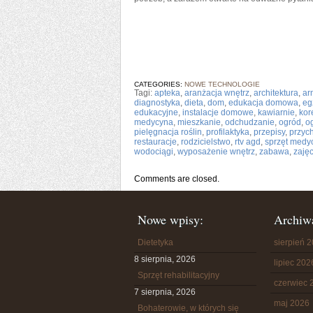
CATEGORIES:
NOWE TECHNOLOGIE
Tagi:
apteka
,
aranżacja wnętrz
,
architektura
,
ar
diagnostyka
,
dieta
,
dom
,
edukacja domowa
,
eg
edukacyjne
,
instalacje domowe
,
kawiarnie
,
kor
medycyna
,
mieszkanie
,
odchudzanie
,
ogród
,
o
pielęgnacja roślin
,
profilaktyka
,
przepisy
,
przyc
restauracje
,
rodzicielstwo
,
rtv agd
,
sprzęt medy
wodociągi
,
wyposażenie wnętrz
,
zabawa
,
zaję
Comments are closed.
Nowe wpisy:
Archiw
Dietetyka
sierpień 
8 sierpnia, 2026
lipiec 202
Sprzęt rehabilitacyjny
czerwiec 
7 sierpnia, 2026
maj 2026
Bohaterowie, w których się