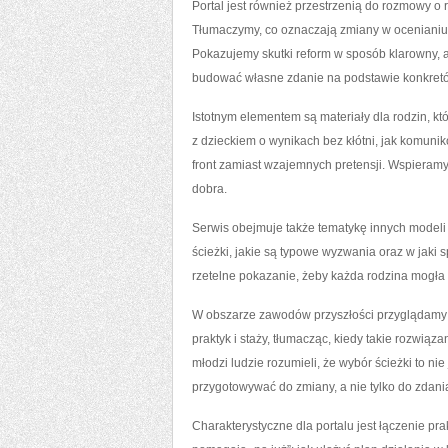
Portal jest również przestrzenią do rozmowy o 
Tłumaczymy, co oznaczają zmiany w ocenianiu, 
Pokazujemy skutki reform w sposób klarowny, 
budować własne zdanie na podstawie konkretów
Istotnym elementem są materiały dla rodzin, k
z dzieckiem o wynikach bez kłótni, jak komun
front zamiast wzajemnych pretensji. Wspieramy
dobra.
Serwis obejmuje także tematykę innych modeli 
ścieżki, jakie są typowe wyzwania oraz w jaki 
rzetelne pokazanie, żeby każda rodzina mogła
W obszarze zawodów przyszłości przyglądamy s
praktyk i staży, tłumacząc, kiedy takie rozwią
młodzi ludzie rozumieli, że wybór ścieżki to n
przygotowywać do zmiany, a nie tylko do zdan
Charakterystyczne dla portalu jest łączenie prak