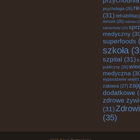
przychodnia
re
psychologia
(26)
(31)
rehabilitac
remont
(26)
rodzina
(2
sprz
samochody
(24)
medyczny
(30
superfoods
(
szkoła
(3
szpital
(31)
t
wie
publiczny
(26)
medyczna
(3
wyposażenie wnętrz
zaj
zabawa
(27)
dodatkowe
(
zdrowe żywi
Zdrow
(31)
(35)