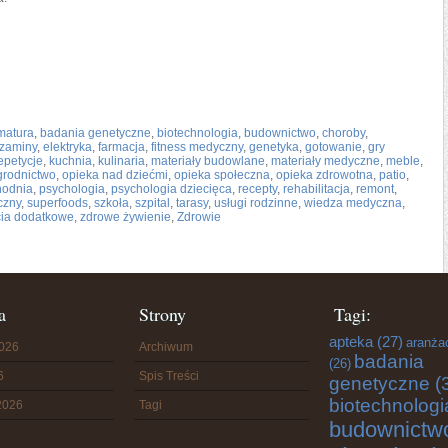
matura
,
badania genetyczne
,
biotechnologia
,
budownictwo
,
choroby
,
zaminy
,
elektryka
,
farmacja
,
fitness medyczny
,
genetyka
,
gotowanie
,
gry
epetycje
,
kuchnia
,
kulinaria
,
materiały budowlane
,
materiały medyczne
,
meble
,
grodnictwo
,
opieka nad dziećmi
,
opieka społeczna
,
opieka zdrowotna
,
patio
,
hodnia
,
psychologia
,
psychologia dziecięca
,
recepty
,
rehabilitacja
,
remont
,
czny
,
superfoods
,
szkoła
,
szpital
,
tarasy
,
usługi rodzinne
,
wiedza medyczna
,
cia dodatkowe
,
zdrowe żywienie
,
Zdrowie
a
Strony
Tagi:
apteka
(27)
aranża
2026
Archiwum
badania
(26)
6
Spis Treści
genetyczne
(
biotechnologi
2026
Tagi
budownictw