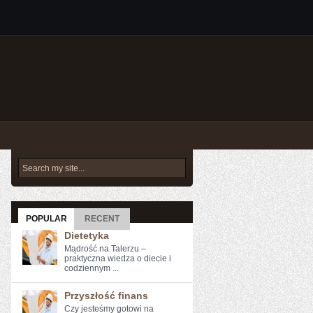
POPULAR
RECENT
Dietetyka
Mądrość na Talerzu –
praktyczna wiedza o diecie i
codziennym ...
Przyszłość finans
Czy jesteśmy gotowi na