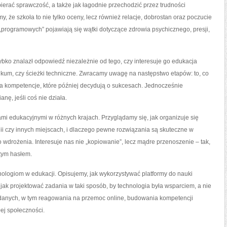
ierać sprawczość, a także jak łagodnie przechodzić przez trudności
, że szkoła to nie tylko oceny, lecz również relacje, dobrostan oraz poczucie
„programowych” pojawiają się wątki dotyczące zdrowia psychicznego, presji,
ybko znalazł odpowiedź niezależnie od tego, czy interesuje go edukacja
ikum, czy ścieżki techniczne. Zwracamy uwagę na następstwo etapów: to, co
 na kompetencje, które później decydują o sukcesach. Jednocześnie
ę, jeśli coś nie działa.
 edukacyjnymi w różnych krajach. Przyglądamy się, jak organizuje się
ndii czy innych miejscach, i dlaczego pewne rozwiązania są skuteczne w
 wdrożenia. Interesuje nas nie „kopiowanie”, lecz mądre przenoszenie – tak,
stym hasłem.
ogiom w edukacji. Opisujemy, jak wykorzystywać platformy do nauki
 jak projektować zadania w taki sposób, by technologia była wsparciem, a nie
danych, w tym reagowania na przemoc online, budowania kompetencji
ej społeczności.